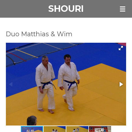
SHOURI
Ga
direct
naar
de
Duo Matthias & Wim
hoofdinhoud